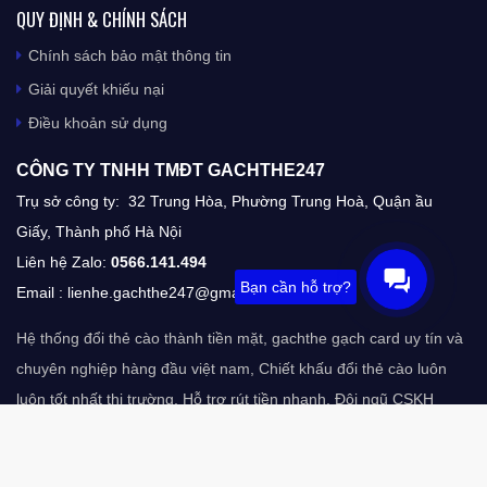
QUY ĐỊNH & CHÍNH SÁCH
Chính sách bảo mật thông tin
Giải quyết khiếu nại
Điều khoản sử dụng
CÔNG TY TNHH TMĐT GACHTHE247​
Trụ sở công ty: 32 Trung Hòa, Phường Trung Hoà, Quận ầu
Giấy, Thành phố Hà Nội
Liên hệ Zalo:
0566.141.494
Bạn cần hỗ trợ?
Email :
lienhe.gachthe247@gmail.com
Hệ thống
đổi thẻ cào thành tiền mặt
, gachthe gạch card uy tín và
chuyên nghiệp hàng đầu việt nam, Chiết khấu đổi thẻ cào luôn
luôn tốt nhất thị trường, Hỗ trợ rút tiền nhanh, Đội ngũ CSKH
chuyên nghiệp sẽ giúp quý khách xử lý mọi thắc mắc vấn đề
nhanh chóng.