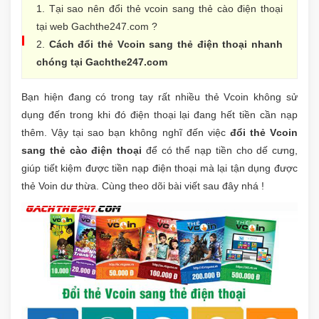
Tại sao nên đổi thẻ vcoin sang thẻ cào điện thoại
tại web Gachthe247.com ?
Cách đổi thẻ Vcoin sang thẻ điện thoại nhanh
chóng tại Gachthe247.com
Bạn hiện đang có trong tay rất nhiều thẻ Vcoin không sử
dụng đến trong khi đó điện thoại lại đang hết tiền cần nạp
thêm. Vậy tại sao bạn không nghĩ đến việc
đổi thẻ Vcoin
sang thẻ cào điện thoại
để có thể nạp tiền cho dế cưng,
giúp tiết kiệm được tiền nạp điện thoại mà lại tận dụng được
thẻ Voin dư thừa. Cùng theo dõi bài viết sau đây nhá !