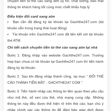
chuyển tiền từ thẻ cào sang atm uy tín, chất lượng, bảo mật
thông tin khách hàng tốt cùng mức chiết khấu hợp lý
Điều kiện đổi card sang atm
Bạn cần đã đăng ký tài khoản tại Gachthe247.com (tài
khoản vẫn trong trạng thái hoạt động)
Tài khoản trên Gachthe247.com đã liên kết với tài khoản
thẻ ATM.
Chi tiết cách chuyển tiền từ thẻ cào sang atm tại nhà
Bước 1: Đăng nhập vào website Gachthe247.com. Trường
hợp bạn chưa có tài khoản tại Gachthe247.com thì tiến hành
đăng ký tài khoản.
Bước 2: Sau khi đăng nhập thành công, tại mục “ ĐỔI THẺ
CÀO THÀNH TIỀN MẶT - GACHTHE247.COM ”.
Bước 3: Tiến hành nhập các thông tin liên quan theo yêu cầu
như mã thẻ, số seri của thẻ, nhà mạng cung cấp. Những
thông tin này đều được thể hiện rõ trên thẻ cào, bạn chú ý
nhập chính xác các thông tin để đảm bảo giao dịch được