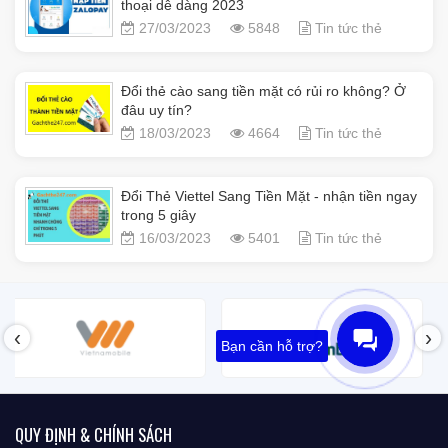
thoại dễ dàng 2023
27/03/2023
5848
Tin tức thẻ
Đổi thẻ cào sang tiền mặt có rủi ro không? Ở
đâu uy tín?
18/03/2023
4664
Tin tức thẻ
Đổi Thẻ Viettel Sang Tiền Mặt - nhận tiền ngay
trong 5 giây
16/03/2023
5401
Tin tức thẻ
‹
›
Bạn cần hỗ trợ?
QUY ĐỊNH & CHÍNH SÁCH