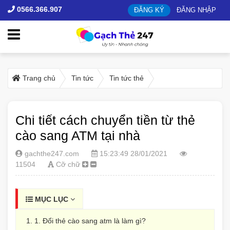
0566.366.907
ĐĂNG KÝ
ĐĂNG NHẬP
Trang chủ
Tin tức
Tin tức thẻ
Chi tiết cách chuyển tiền từ thẻ
cào sang ATM tại nhà
gachthe247.com
15:23:49 28/01/2021
11504
Cỡ chữ
MỤC LỤC
1. Đổi thẻ cào sang atm là làm gì?