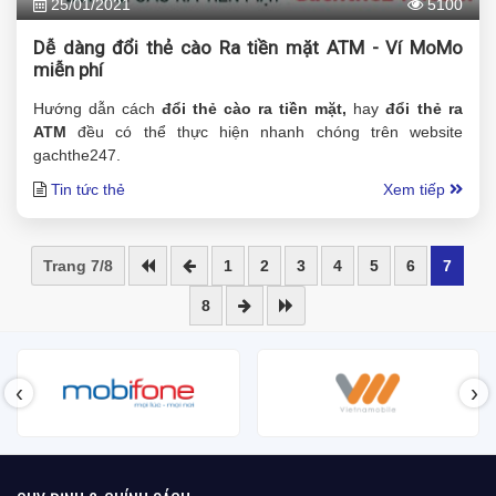
25/01/2021
5100
Dễ dàng đổi thẻ cào Ra tiền mặt ATM - Ví MoMo
miễn phí
Hướng dẫn cách
đổi thẻ cào ra tiền mặt,
hay
đổi thẻ ra
ATM
đều có thể thực hiện nhanh chóng trên website
gachthe247.
Tin tức thẻ
Xem tiếp
Trang 7/8
1
2
3
4
5
6
7
8
‹
›