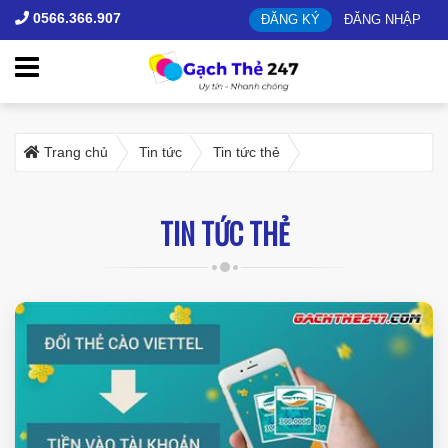
0566.366.907
ĐĂNG KÝ
ĐĂNG NHẬP
Trang chủ
Tin tức
Tin tức thẻ
TIN TỨC THẺ